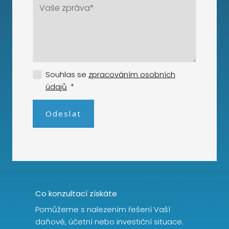
Souhlas se
zpracováním osobních
údajů
*
Odeslat
Co konzultací získáte
Pomůžeme s nalezením řešení Vaší
daňové, účetní nebo investiční situace.