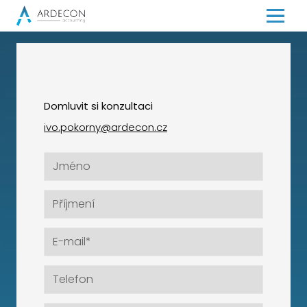
Menu
O ná
Služ
Domluvit si konzultaci
Onli
ivo.pokorny@ardecon.cz
Kari
Kont
Při